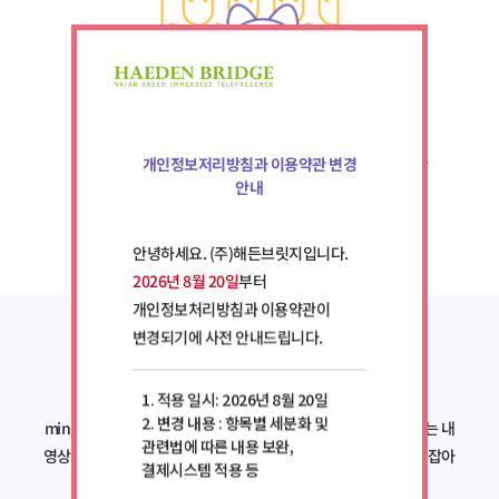
구글, 유튜브 계정과 연동하여 듀얼 카메라를 이용한 실시간
개인정보저리방침과 이용약관 변경
안내
스트리밍을 할 수 있어요.
안녕하세요. (주)해든브릿지입니다.
2026년 8월 20일
부터
개인정보처리방침과 이용약관이
변경되기에 사전 안내드립니다.
고몰입도 사진, 동영상 촬영
1. 적용 일시: 2026년 8월 20일
2. 변경 내용 : 항목별 세분화 및
mingleZ에서는 후방카메라에 비치는 배경과 전방 카메라로 찍는 내
관련법에 따른 내용 보완,
영상의 크기와 위치를 자유롭게 조절하여 배경과 원하는 구도를 잡아
결제시스템 적용 등
사진 또는 동영상 촬영이 가능합니다.